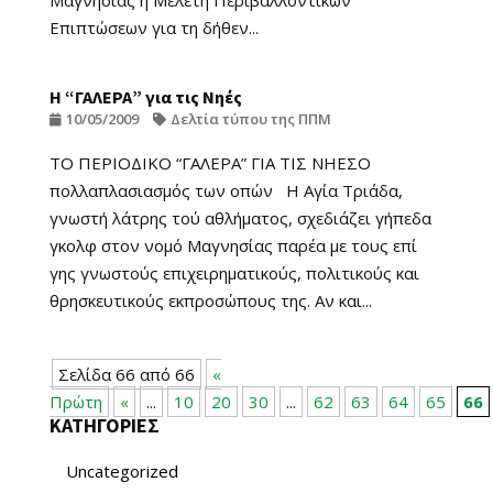
Μαγνησίας η Μελέτη Περιβαλλοντικών
Επιπτώσεων για τη δήθεν...
Η “ΓΑΛΕΡΑ” για τις Νηές
10/05/2009
Δελτία τύπου της ΠΠΜ
ΤΟ ΠΕΡΙΟΔΙΚΟ “ΓΑΛΕΡΑ” ΓΙΑ ΤΙΣ ΝΗΕΣΟ
πολλαπλασιασµός των οπών Η Αγία Τριάδα,
γνωστή λάτρης τού αθλήµατος, σχεδιάζει γήπεδα
γκολφ στον νοµό Μαγνησίας παρέα µε τους επί
γης γνωστούς επιχειρηµατικούς, πολιτικούς και
θρησκευτικούς εκπροσώπους της. Αν και...
Σελίδα 66 από 66
«
Πρώτη
«
...
10
20
30
...
62
63
64
65
66
ΚΑΤΗΓΟΡΙΕΣ
Uncategorized