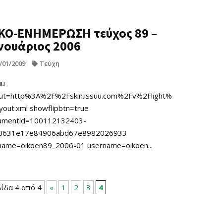
ΚΟ-ΕΝΗΜΕΡΩΣΗ τεύχος 89 –
νουάριος 2006
/01/2009
Τεύχη
uu
out=http%3A%2F%2Fskin.issuu.com%2Fv%2Flight%
yout.xml showflipbtn=true
umentid=100112132403-
0631e17e84906abd67e8982026933
name=oikoen89_2006-01 username=oikoen...
λίδα 4 από 4
«
1
2
3
4