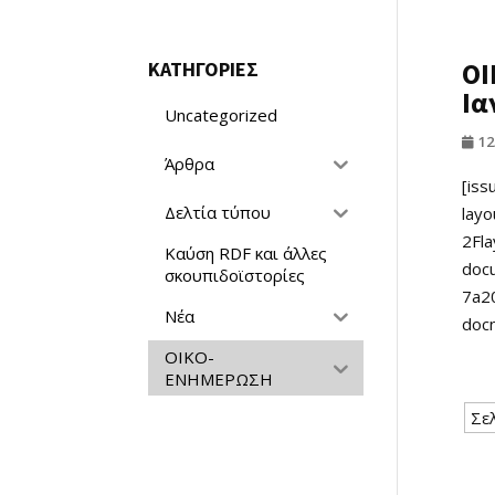
ΟΙ
ΚΑΤΗΓΟΡΙΕΣ
Ια
Uncategorized
12
Άρθρα
[iss
Δελτία τύπου
lay
2Fla
Καύση RDF και άλλες
doc
σκουπιδοϊστορίες
7a2
Νέα
doc
ΟΙΚΟ-
ΕΝΗΜΕΡΩΣΗ
Σε